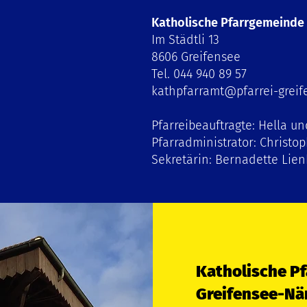
Katholische Pfarrgemeinde 
Im Städtli 13
8606 Greifensee
Tel. 044 940 89 57
kathpfarramt@pfarrei-greif
Pfarreibeauftragte: Hella u
Pfarradministrator: Christop
Sekretärin: Bernadette Lie
Katholische Pf
Greifensee-N