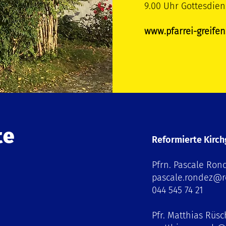
9.00 Uhr Gottesdien
www.pfarrei-greifen
te
Reformierte Kirc
Pfrn. Pascale Ron
pascale.rondez@re
044 545 74 21
Pfr. Matthias Rüsc