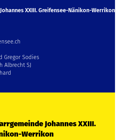
Johannes XXIII. Greifensee-Nänikon-Werrikon
ensee.ch
nd Gregor Sodies
h Albrecht SJ
nhard
arrgemeinde Johannes XXIII.
änikon-Werrikon