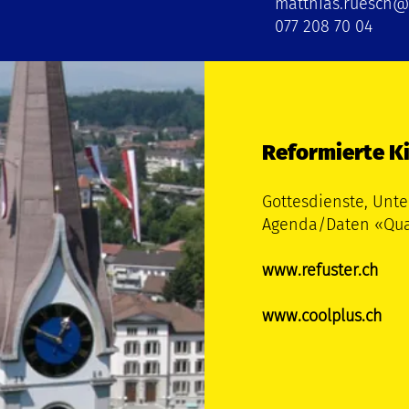
matthias.ruesch@r
077 208 70 04
Reformierte K
Gottesdienste, Unte
Agenda/Daten «Quar
www.refuster.ch
www.coolplus.ch