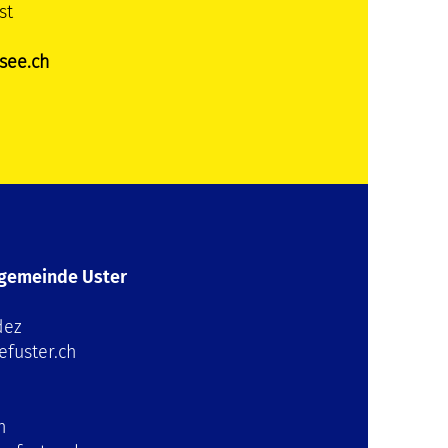
st
see.ch
hgemeinde Uster
dez
fuster.ch
h