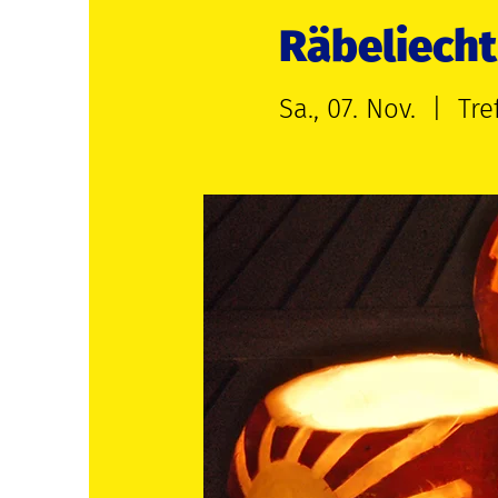
Räbeliech
Sa., 07. Nov.
  |  
Tre