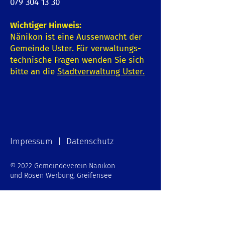
079 304 13 30
Wichtiger Hinweis:
Nänikon ist eine Aussenwacht der
Gemeinde Uster. Für verwaltungs-
technische Fragen wenden Sie sich
bitte an die
Stadtverwaltung Uster
.
Impressum | Datenschutz
© 2022 Gemeindeverein Nänikon
und Rosen Werbung, Greifensee
Schreiben Sie uns: