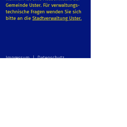
Gemeinde Uster. Für verwaltungs-
technische Fragen wenden Sie sich
bitte an die
Stadtverwaltung Uster
.
Impressum | Datenschutz
© 2022 Gemeindeverein Nänikon
und Rosen Werbung, Greifensee
Schreiben Sie uns:
E-Mail-Adresse