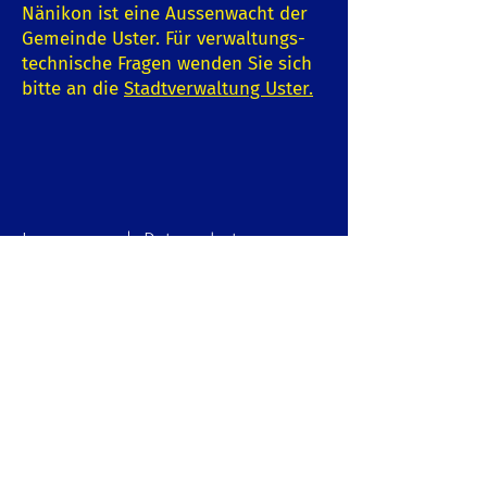
Nänikon ist eine Aussenwacht der
Gemeinde Uster. Für verwaltungs-
technische Fragen wenden Sie sich
bitte an die
Stadtverwaltung Uster
.
Impressum | Datenschutz
© 2022 Gemeindeverein Nänikon
und Rosen Werbung, Greifensee
Schreiben Sie uns:
E-Mail-Adresse