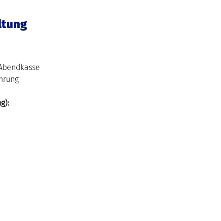
ltung
 Abendkasse
hrung
g):