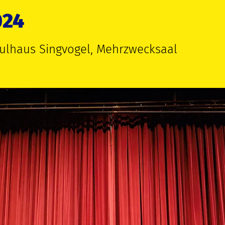
024
ulhaus Singvogel, Mehrzwecksaal