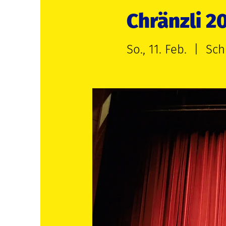
Chränzli 2
So., 11. Feb.
  |  
Sch