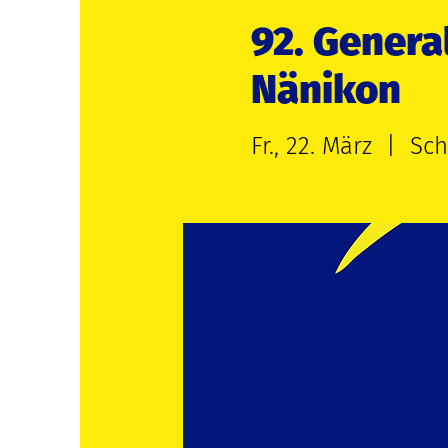
92. Gener
Nänikon
Fr., 22. März
  |  
Sch