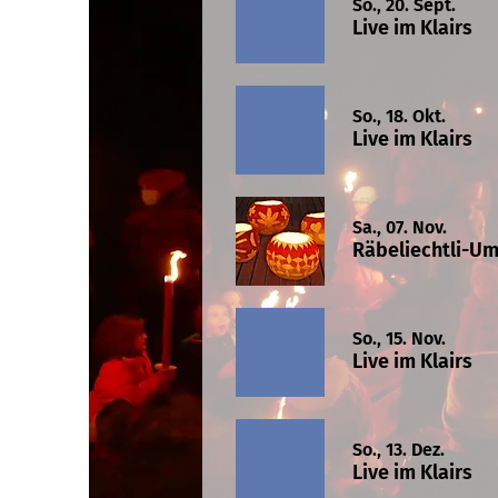
So., 20. Sept.
Live im Klairs
So., 18. Okt.
Live im Klairs
Sa., 07. Nov.
Räbeliechtli-U
So., 15. Nov.
Live im Klairs
So., 13. Dez.
Live im Klairs