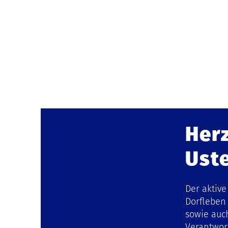
Her
Ust
Der aktiv
Dorfleben
sowie auc
Verantwort