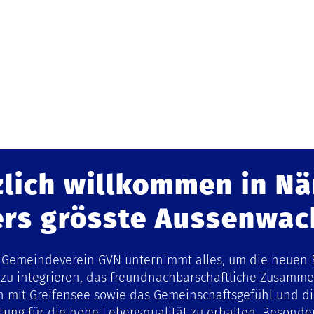
zlich willkommen in Nä
ers grösste Aussenwa
e Gemeindeverein GVN unternimmt alles, um die neuen
 zu integrieren, das freundnachbarschaftliche Zusamme
h mit Greifensee sowie das Gemeinschaftsgefühl und 
ung für die hohe Lebensqualität zu erhalten. Besonders