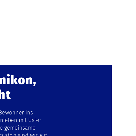
nikon,
cht
 Bewohner ins
nleben mit Uster
die gemeinsame
 stolz sind wir auf